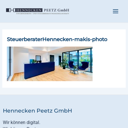
Zum
Main
Inhalt
springen
Men
SteuerberaterHennecken-makis-photo
Hennecken Peetz GmbH
Wir können digital.