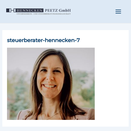
Zum
Main
Inhalt
springen
Men
steuerberater-hennecken-7